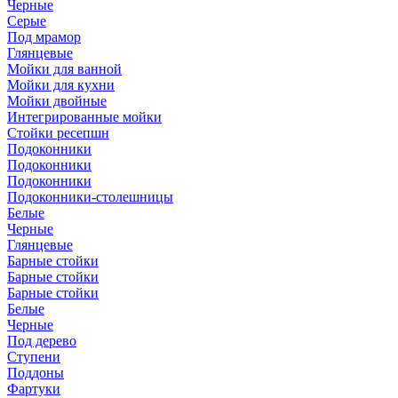
Черные
Серые
Под мрамор
Глянцевые
Мойки для ванной
Мойки для кухни
Мойки двойные
Интегрированные мойки
Стойки ресепшн
Подоконники
Подоконники
Подоконники
Подоконники-столешницы
Белые
Черные
Глянцевые
Барные стойки
Барные стойки
Барные стойки
Белые
Черные
Под дерево
Ступени
Поддоны
Фартуки