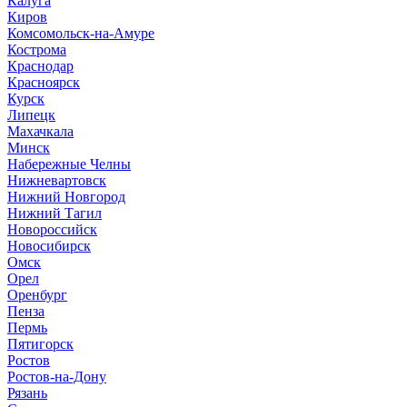
Калуга
Киров
Комсомольск-на-Амуре
Кострома
Краснодар
Красноярск
Курск
Липецк
Махачкала
Минск
Набережные Челны
Нижневартовск
Нижний Новгород
Нижний Тагил
Новороссийск
Новосибирск
Омск
Орел
Оренбург
Пенза
Пермь
Пятигорск
Ростов
Ростов-на-Дону
Рязань