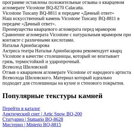
программе оставлены положительные отзывы о кварцевом
агломерате Vicostone BQ-8270 Calacatta.
Vicostone Tuscany BQ-8811 в передаче «Дачный ответ»
Наш искусственный камень Vicostone Tuscany BQ-8811 в
передаче «Дачный ответ».
Преимущества кварцевого агломерата перед мрамором
Сравнение агломерата Vicostone с натуральным мрамором при
контакте с различными кислотами.
Наталья Аринбасарова
Актриса театра Наталья Аринбасарова рекомендует кварц
Vicostone в качестве столешницы, который не впитывает
грязь, термостойкий и ударопрочный.
Всеволод Шиловский
Отзыв о кварцевом агломерате Vicostone от народного артиста
Всеволода Шиловского. Материал который идеально
подходит для столешницы на кухне и стенового покрытия.
Популярные текстуры камней
Перейти в каталог
Арктический снег | Artic Snow BQ-200
Статуарио | Statuario BQ-8628
Мистерио | Misterio BQ-8815