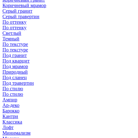
Коричневый мрамор
Серый гранит
Серый травертин
По оттенку
По оттенку
Светлый
Темный
По текстуре
По текстуре
Под гранит
Под кварцит
Под мрамор
Природный
Под сланец
Под травертин
По стилю
По стилю
Ампир
Ар-деко
Барокко
Кантри
Классика
Лофт
Минимализм