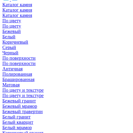
Каталог камня
Каталог камня
Каталог камня
По цвету
По цвету
Бежевый
Белый
Коричневый
Серый
Черный
По поверхности
По поверхности
Античная
Полированная
Брашированная
Матовая
По цвету и текстуре
По цвету и текстуре
Бежевый гранит
Бежевый мрамор
Бежевый травертин
Белый гранит
Белый кварцит
Белый мрамор
Коричневый гранит