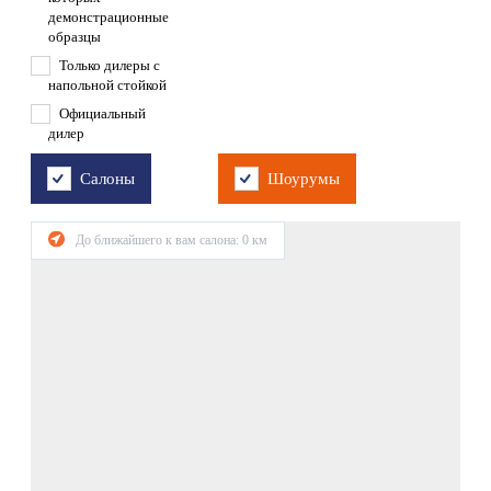
демонстрационные
образцы
Только дилеры с
напольной стойкой
Официальный
дилер
Салоны
Шоурумы
До ближайшего к вам салона:
0
км