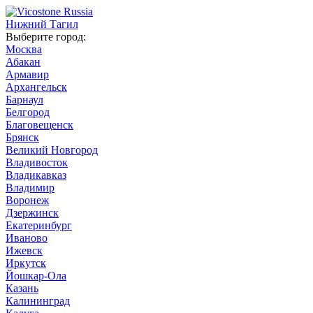
Нижний Тагил
Выберите город:
Москва
Абакан
Армавир
Архангельск
Барнаул
Белгород
Благовещенск
Брянск
Великий Новгород
Владивосток
Владикавказ
Владимир
Воронеж
Дзержинск
Екатеринбург
Иваново
Ижевск
Иркутск
Йошкар-Ола
Казань
Калининград