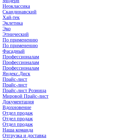
Модерн
Неоклассика
Скандинавский
Хай-тек
Эклетика
Эко
Этнический
По применению
По применению
Фасадный
Профессионалам
Профессионалам
Профессионалам
Яндекс.Диск
Прайс-лист
Прайс-лист
Прайс-лист Розница
Мировой Прайс-лист
Документация
Вдохновение
Отдел продаж
Отдел продаж
Отдел продаж
Наша команда
Отгрузка и доставка