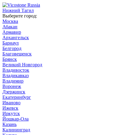
Нижний Тагил
Выберите город:
Москва
Абакан
Армавир
Архангельск
Барнаул
Белгород
Благовещенск
Брянск
Великий Новгород
Владивосток
Владикавказ
Владимир
Воронеж
Дзержинск
Екатеринбург
Иваново
Ижевск
Иркутск
Йошкар-Ола
Казань
Калининград