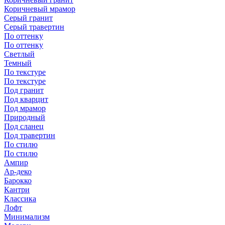
Коричневый мрамор
Серый гранит
Серый травертин
По оттенку
По оттенку
Светлый
Темный
По текстуре
По текстуре
Под гранит
Под кварцит
Под мрамор
Природный
Под сланец
Под травертин
По стилю
По стилю
Ампир
Ар-деко
Барокко
Кантри
Классика
Лофт
Минимализм