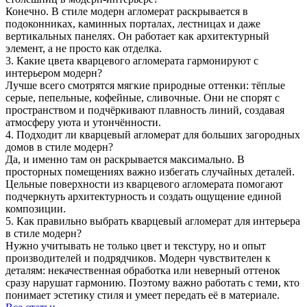
Конечно. В стиле модерн агломерат раскрывается в
подоконниках, каминных порталах, лестницах и даже
вертикальных панелях. Он работает как архитектурный
элемент, а не просто как отделка.
3. Какие цвета кварцевого агломерата гармонируют с
интерьером модерн?
Лучше всего смотрятся мягкие природные оттенки: тёплые
серые, пепельные, кофейные, сливочные. Они не спорят с
пространством и подчёркивают плавность линий, создавая
атмосферу уюта и утончённости.
4. Подходит ли кварцевый агломерат для больших загородных
домов в стиле модерн?
Да, и именно там он раскрывается максимально. В
просторных помещениях важно избегать случайных деталей.
Цельные поверхности из кварцевого агломерата помогают
подчеркнуть архитектурность и создать ощущение единой
композиции.
5. Как правильно выбрать кварцевый агломерат для интерьера
в стиле модерн?
Нужно учитывать не только цвет и текстуру, но и опыт
производителей и подрядчиков. Модерн чувствителен к
деталям: некачественная обработка или неверный оттенок
сразу нарушат гармонию. Поэтому важно работать с теми, кто
понимает эстетику стиля и умеет передать её в материале.