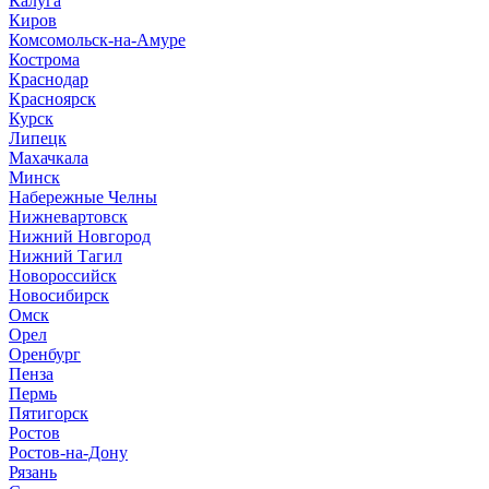
Калуга
Киров
Комсомольск-на-Амуре
Кострома
Краснодар
Красноярск
Курск
Липецк
Махачкала
Минск
Набережные Челны
Нижневартовск
Нижний Новгород
Нижний Тагил
Новороссийск
Новосибирск
Омск
Орел
Оренбург
Пенза
Пермь
Пятигорск
Ростов
Ростов-на-Дону
Рязань