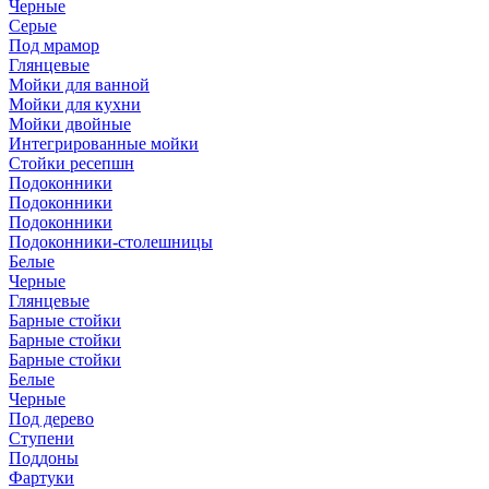
Черные
Серые
Под мрамор
Глянцевые
Мойки для ванной
Мойки для кухни
Мойки двойные
Интегрированные мойки
Стойки ресепшн
Подоконники
Подоконники
Подоконники
Подоконники-столешницы
Белые
Черные
Глянцевые
Барные стойки
Барные стойки
Барные стойки
Белые
Черные
Под дерево
Ступени
Поддоны
Фартуки