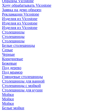
Образцы Vicostone
Хочу обрабатывать Vicostone
Заявка на демо образец
Рекламации Vicostone
Изделия из Vicostone
Изделия из Vicostone
Изделия из Vicostone
Столешницы
Столешницы
Столешницы
Белые столешницы
Серые
Черные
Коричневые
Бежевые
Под дерево
Под мрамор
Глянцевые столешницы
Столешницы для ванной
Столешницы с мойкой
Столешницы для кухни
Мойки
Мойки
Мойки
Белые мойки