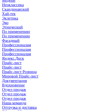
Модерн
Неоклассика
Скандинавский
Хай-тек
Эклетика
Эко
Этнический
По применению
По применению
Фасадный
Профессионалам
Профессионалам
Профессионалам
Яндекс.Диск
Прайс-лист
Прайс-лист
Прайс-лист Розница
Мировой Прайс-лист
Документация
Вдохновение
Отдел продаж
Отдел продаж
Отдел продаж
Наша команда
Отгрузка и доставка