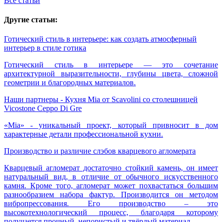
Все статьи
Другие статьи:
Готический стиль в интерьере: как создать атмосферный
интерьер в стиле готика
Готический стиль в интерьере — это сочетание
архитектурной выразительности, глубины цвета, сложной
геометрии и благородных материалов.
Наши партнеры - Кухня Mia от Scavolini со столешницей
Vicostone Ceppo Di Gre
«Mia» - уникальный проект, который привносит в дом
характерные детали профессиональной кухни.
Производство и различие слэбов кварцевого агломерата
Кварцевый агломерат достаточно стойкий камень, он имеет
натуральный вид, в отличие от обычного искусственного
камня. Кроме того, агломерат может похвастаться большим
разнообразием набора фактур. Производится он методом
вибропрессования. Его производство – это
высокотехнологический процесс, благодаря которому
получается прочный, непористый и твёрдый материал.