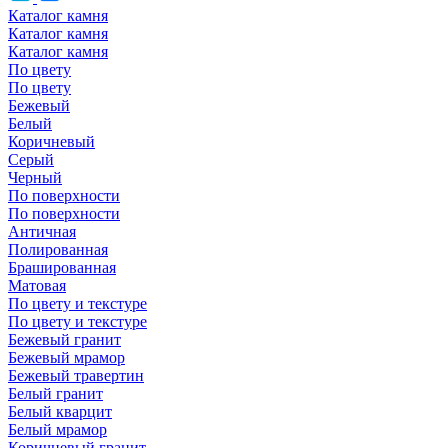
Каталог камня
Каталог камня
Каталог камня
По цвету
По цвету
Бежевый
Белый
Коричневый
Серый
Черный
По поверхности
По поверхности
Античная
Полированная
Брашированная
Матовая
По цвету и текстуре
По цвету и текстуре
Бежевый гранит
Бежевый мрамор
Бежевый травертин
Белый гранит
Белый кварцит
Белый мрамор
Коричневый гранит