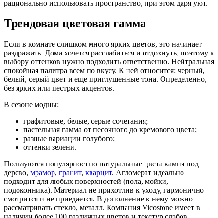
рационально использовать пространство, при этом даря уют.
Трендовая цветовая гамма
Если в комнате слишком много ярких цветов, это начинает
раздражать. Дома хочется расслабиться и отдохнуть, поэтому к
выбору оттенков нужно подходить ответственно. Нейтральная
спокойная палитра всем по вкусу. К ней относится: черный,
белый, серый цвет и еще приглушенные тона. Определенно,
без ярких или пестрых акцентов.
В сезоне модны:
графитовые, белые, серые сочетания;
пастельная гамма от песочного до кремового цвета;
разные вариации голубого;
оттенки зелени.
Пользуются популярностью натуральные цвета камня под
дерево,
мрамор
,
гранит
,
кварцит
. Агломерат идеально
подходит для любых поверхностей (пола, мойки,
подоконника). Материал не прихотлив к уходу, гармонично
смотрится и не приедается. В дополнение к нему можно
рассматривать стекло, металл. Компания Vicostone имеет в
наличии более 100 различных цветов и текстур слэбов,