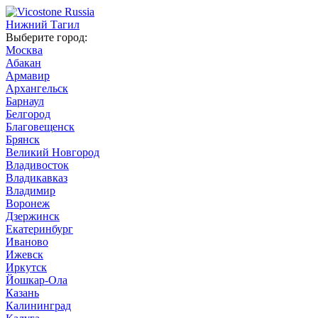
Нижний Тагил
Выберите город:
Москва
Абакан
Армавир
Архангельск
Барнаул
Белгород
Благовещенск
Брянск
Великий Новгород
Владивосток
Владикавказ
Владимир
Воронеж
Дзержинск
Екатеринбург
Иваново
Ижевск
Иркутск
Йошкар-Ола
Казань
Калининград