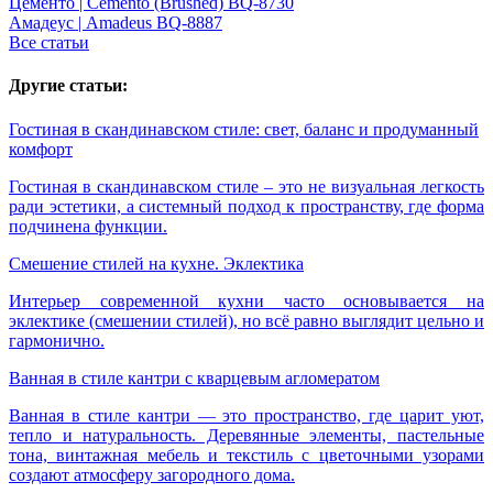
Цементо | Cemento (Brushed) BQ-8730
Амадеус | Amadeus BQ-8887
Все статьи
Другие статьи:
Гостиная в скандинавском стиле: свет, баланс и продуманный
комфорт
Гостиная в скандинавском стиле – это не визуальная легкость
ради эстетики, а системный подход к пространству, где форма
подчинена функции.
Смешение стилей на кухне. Эклектика
Интерьер современной кухни часто основывается на
эклектике (смешении стилей), но всё равно выглядит цельно и
гармонично.
Ванная в стиле кантри с кварцевым агломератом
Ванная в стиле кантри — это пространство, где царит уют,
тепло и натуральность. Деревянные элементы, пастельные
тона, винтажная мебель и текстиль с цветочными узорами
создают атмосферу загородного дома.