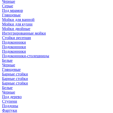
Черные
Серые
Под мрамор
Глянцевые
Мойки для ванной
Мойки для кухни
Мойки двойные
Интегрированные мойки
Стойки ресепшн
Подоконники
Подоконники
Подоконники
Подоконники-столешницы
Белые
Черные
Глянцевые
Барные стойки
Барные стойки
Барные стойки
Белые
Черные
Под дерево
Ступени
Поддоны
Фартуки