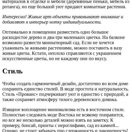
материалов в отделке и мебели (деревянные пеньки, мебель из
ротанга), но еще большой уют придают комнатные растения.
Интересно! Живые арт-объекты приковывают внимание и
добавляют в интерьер нотку индивидуальности.
Оптимально в помещении разместить одно большое
раскидистое дерево и два-три маленьких цветка. На балконе
возможно развести миниатюрный сад. Если не хочется
ухаживать за живыми растениями, можно поставить в вазу
живые цветы. Кстати, неплохо справляются с украшением
искусственные цветы, но не каждому они по вкусу.
Стиль
Чтобы создать гармоничный дизайн, достаточно во всем доме
сохранить единство стилей. В моде простота и натуральность.
Стиль «Прованс» подчеркивает уют и единство с природой, а
также сохраняет атмосферу тихого деревенского домика.
Изящное воплощение минимализма есть в восточном стиле.
Полностью следовать моде Востока не всякому понравится,
но все же несколько деталей можно взять на заметку. К
примеру, бонсай, принты с иероглифами, сад из камней...
Однако, не стоит забывать про сдержанность и лаконичность!