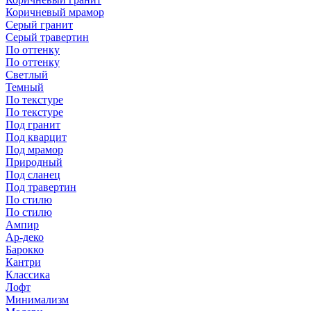
Коричневый мрамор
Серый гранит
Серый травертин
По оттенку
По оттенку
Светлый
Темный
По текстуре
По текстуре
Под гранит
Под кварцит
Под мрамор
Природный
Под сланец
Под травертин
По стилю
По стилю
Ампир
Ар-деко
Барокко
Кантри
Классика
Лофт
Минимализм