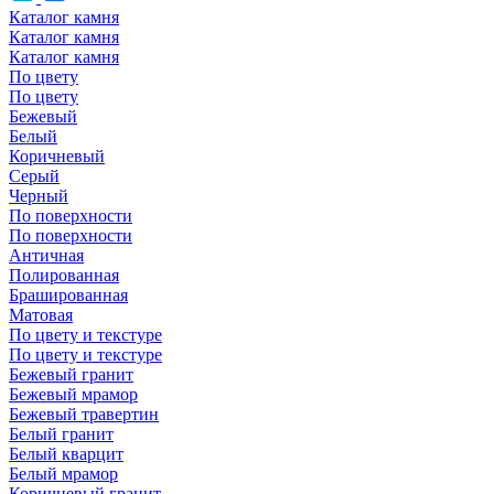
Каталог камня
Каталог камня
Каталог камня
По цвету
По цвету
Бежевый
Белый
Коричневый
Серый
Черный
По поверхности
По поверхности
Античная
Полированная
Брашированная
Матовая
По цвету и текстуре
По цвету и текстуре
Бежевый гранит
Бежевый мрамор
Бежевый травертин
Белый гранит
Белый кварцит
Белый мрамор
Коричневый гранит