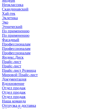
Модерн
Неоклассика
Скандинавский
Хай-тек
Эклетика
Эко
Этнический
По применению
По применению
Фасадный
Профессионалам
Профессионалам
Профессионалам
Яндекс.Диск
Прайс-лист
Прайс-лист
Прайс-лист Розница
Мировой Прайс-лист
Документация
Вдохновение
Отдел продаж
Отдел продаж
Отдел продаж
Наша команда
Отгрузка и доставка