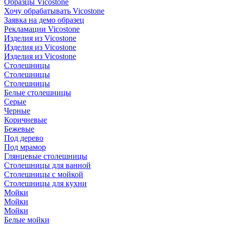
Образцы Vicostone
Хочу обрабатывать Vicostone
Заявка на демо образец
Рекламации Vicostone
Изделия из Vicostone
Изделия из Vicostone
Изделия из Vicostone
Столешницы
Столешницы
Столешницы
Белые столешницы
Серые
Черные
Коричневые
Бежевые
Под дерево
Под мрамор
Глянцевые столешницы
Столешницы для ванной
Столешницы с мойкой
Столешницы для кухни
Мойки
Мойки
Мойки
Белые мойки