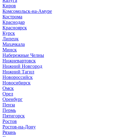
Калуга
Киров
Комсомольск-на-Амуре
Кострома
Краснодар
Красноярск
Курск
Липецк
Махачкала
Минск
Набережные Челны
Нижневартовск
Нижний Новгород
Нижний Тагил
Новороссийск
Новосибирск
Омск
Орел
Оренбург
Пенза
Пермь
Пятигорск
Ростов
Ростов-на-Дону
Рязань